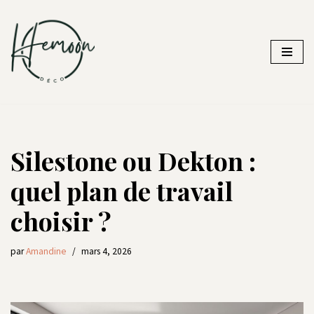
Aller
au
contenu
Silestone ou Dekton :
quel plan de travail
choisir ?
par
Amandine
mars 4, 2026