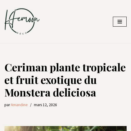
Aller
au
contenu
Ceriman plante tropicale
et fruit exotique du
Monstera deliciosa
par
Amandine
mars 12, 2026