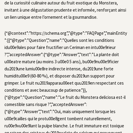
de la curiosité culinaire autour du fruit exotique du Monstera,
invitant à une dégustation prudente et informée, renforçant ainsi
un lien unique entre l’ornement et la gourmandise.
{“@context”:”https://schema.org”,”@type”:”FAQPage”,”mainEntity
”:[{“@type”:”Question”,”name”:”Quelles sont les conditions
idu00e9ales pour faire fructifier un Ceriman en intu00e9rieur
?”,”acceptedAnswer”:{“@type”:”Answer”,”text”:”La plante doit
u00eatre mature (au moins 3 u00e0 5 ans), bu00e9nu00e9ficier
du2019une lumiu00e8re indirecte intense, du2019une forte
humiditu00e9 (60-80 %), et disposer du2019un support pour
grimper. Le fruit nu2019apparau00eet quu2019en respectant ces
conditions et avec beaucoup de patience.”}},
{“@type”:”Question”,”name”:”Le fruit du Monstera deliciosa est-il
comestible sans risque ?”,”acceptedAnswer”:
{“@type”:”Answer”,”text”:”Oui, mais uniquement lorsque les
u00e9cailles qui le protu00e8gent tombent naturellement,
ru00e9vu00e9lant la pulpe blanche. Le fruit immature est toxique
en raison des cristaux du2019oxalate de calcium qui provoquent