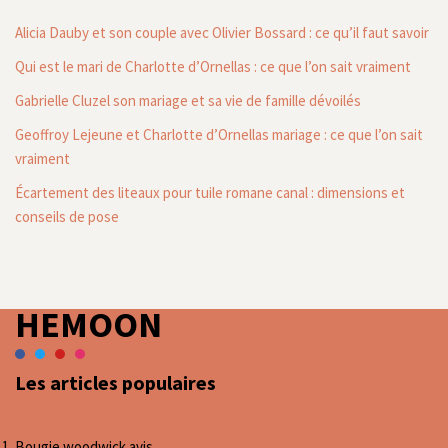
Alicia Dauby et son couple avec Olivier Bossard : ce qu’il faut savoir
Qui est le mari de Charlotte d’Ornellas : ce que l’on sait vraiment
Gabrielle Cluzel son mariage et sa vie de famille dévoilés
Geoffroy Lejeune et Charlotte d’Ornellas mariage : ce que l’on sait
vraiment
Écartement des liteaux pour tuile romane canal : dimensions et
conseils de pose
HEMOON
Les articles populaires
Bougie woodwick avis