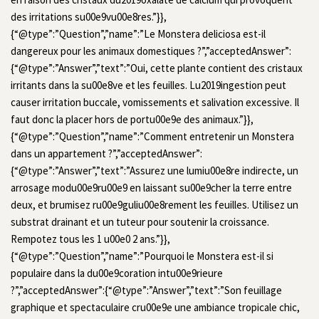
des irritations su00e9vu00e8res.”}},
{“@type”:”Question”,”name”:”Le Monstera deliciosa est-il
dangereux pour les animaux domestiques ?”,”acceptedAnswer”:
{“@type”:”Answer”,”text”:”Oui, cette plante contient des cristaux
irritants dans la su00e8ve et les feuilles. Lu2019ingestion peut
causer irritation buccale, vomissements et salivation excessive. Il
faut donc la placer hors de portu00e9e des animaux.”}},
{“@type”:”Question”,”name”:”Comment entretenir un Monstera
dans un appartement ?”,”acceptedAnswer”:
{“@type”:”Answer”,”text”:”Assurez une lumiu00e8re indirecte, un
arrosage modu00e9ru00e9 en laissant su00e9cher la terre entre
deux, et brumisez ru00e9guliu00e8rement les feuilles. Utilisez un
substrat drainant et un tuteur pour soutenir la croissance.
Rempotez tous les 1 u00e0 2 ans.”}},
{“@type”:”Question”,”name”:”Pourquoi le Monstera est-il si
populaire dans la du00e9coration intu00e9rieure
?”,”acceptedAnswer”:{“@type”:”Answer”,”text”:”Son feuillage
graphique et spectaculaire cru00e9e une ambiance tropicale chic,