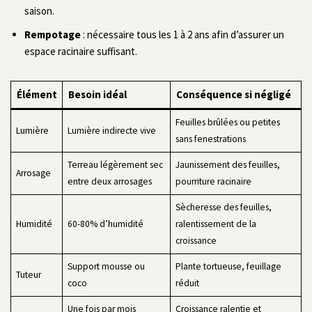
saison.
Rempotage
: nécessaire tous les 1 à 2 ans afin d’assurer un
espace racinaire suffisant.
Élément
Besoin idéal
Conséquence si négligé
Feuilles brûlées ou petites
Lumière
Lumière indirecte vive
sans fenestrations
Terreau légèrement sec
Jaunissement des feuilles,
Arrosage
entre deux arrosages
pourriture racinaire
Sècheresse des feuilles,
Humidité
60-80% d’humidité
ralentissement de la
croissance
Support mousse ou
Plante tortueuse, feuillage
Tuteur
coco
réduit
Une fois par mois
Croissance ralentie et